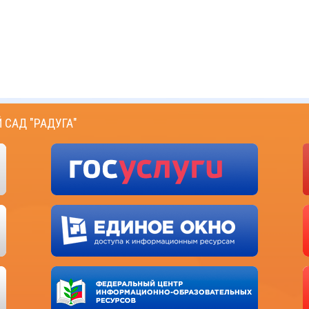
САД "РАДУГА"