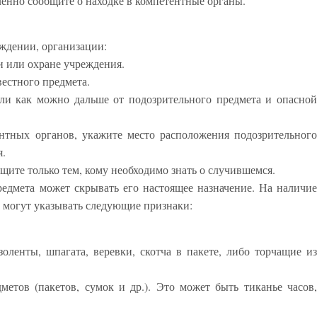
ленно сообщите о находке в компетентные органы.
ждении, организации:
и или охране учреждения.
вестного предмета.
ли как можно дальше от подозрительного предмета и опасной
нтных органов, укажите место расположения подозрительного
я.
щите только тем, кому необходимо знать о случившемся.
едмета может скрывать его настоящее назначение. На наличие
 могут указывать следующие признаки:
ленты, шпагата, веревки, скотча в пакете, либо торчащие из
тов (пакетов, сумок и др.). Это может быть тиканье часов,