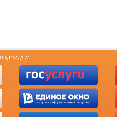
САД "РАДУГА"