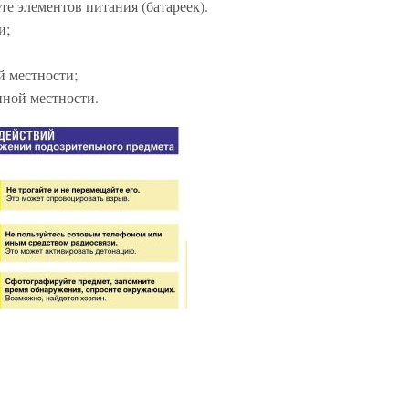
е элементов питания (батареек).
и;
й местности;
ной местности.