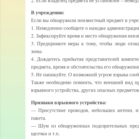
2. Если владелец предмета не установлен – немед
В учреждении:
Если вы обнаружили неизвестный предмет в учре
1. Немедленно сообщите о находке администраци
2. Зафиксируйте время и место обнаружения неиз
3. Предпримите меры к тому, чтобы люди отош
зоны.
4. Дождитесь прибытия представителей компете
предмета, время и обстоятельства его обнаружени
5. Не паникуйте. О возможной угрозе взрыва сооб
Также необходимо помнить, что внешний вид пр
взрывного устройства, других опасных предметов
Признаки взрывного устройства:
— Присутствие проводов, небольших антенн, изо
пакета.
— Шум из обнаруженных подозрительных предме
щелчки и т.п.