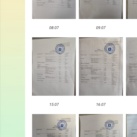
08.07
09.07
15.07
16.07