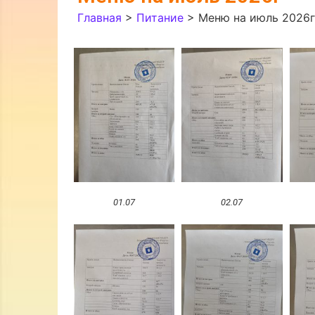
Главная
>
Питание
>
Меню на июль 2026г
01.07
02.07