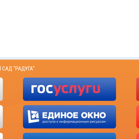
САД "РАДУГА"