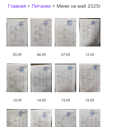
Главная
>
Питание
>
Меню на май 2025г
05.05
06.05
07.05
12.05
13.05
14.05
15.05
16.05